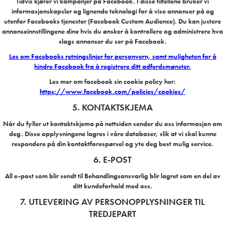
Tidvis kjører vi kampanjer på Facebook. I disse tilfellene bruker vi
informasjonskapsler og lignende teknologi for å vise annonser på og
utenfor Facebooks tjenester (Facebook Custom Audience). Du kan justere
annonseinnstillingene dine hvis du ønsker å kontrollere og administrere hva
slags annonser du ser på Facebook.
Les om Facebooks retningslinjer for personvern, samt muligheten for å
hindre Facebook fra å registrere ditt adferdsmønster.
Les mer om facebook sin cookie policy her:
https://www.facebook.com/policies/cookies/
5. KONTAKTSKJEMA
Når du fyller ut kontaktskjema på nettsiden sender du oss informasjon om
deg. Disse opplysningene lagres i våre databaser, slik at vi skal kunne
respondere på din kontaktforespørsel og yte deg best mulig service.
6. E-POST
All e-post som blir sendt til Behandlingsansvarlig blir lagret som en del av
ditt kundeforhold med oss.
7. UTLEVERING AV PERSONOPPLYSNINGER TIL
TREDJEPART