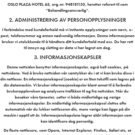
OSLO PLAZA HOTEL AS, org.nr: 948181150, heretter referert til som
“Behandlingsansvarlig”.
2. ADMINISTRERING AV PERSONOPPLYSNINGER
I forbindelse med kundeforhold må vi innhente opplysninger som navn, e-
post, telefonummer og annen nødvendig informasjon. Denne informasjonen
bruker vi utelukkende til å håndtere ditt kundeforhold med oss. Du har rett
til innsyn og sletting av data vi har lagret om deg.
3. INFORMASJONSKAPSLER
Denne nettsiden benytter informasjonskapsler, også kalt cookies, på
nettsidene. Ved å bruke nettsiden vår samtykker du i at vi kan bruke disse i
din nettleser. En informasjonskapsel (cookie) er en liten tekstfil som lagres på
din datamaskin. Vi bruker informasjonskapsler blant annet til å forbedre
brukeropplevelsen og analysere trafikken til og fra nettsiden. Når du
besøker våre tjenester, setter vi både midlertidige og varige
informasjonskapsler. En midlertidig informasjonskapsel slettes ofte
automatisk når du lukker nettleseren din, mens varige kan ligge på din
maskin i opptil ett år. Informasjonskapslene lagrer aldri informasjon som
kan identifisere deg personlig.
De fleste nettlesere, som Opera, Internet Explorer, Firefox, Safari etc, er