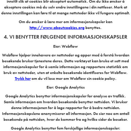
innstilt slik at cookies blir akseptert automatisk. Om du ikke ønsker å
akseptere cookies må du selv endre innstillingene i din nettleser. Merk at
denne innstillingen kan føre til at mange nettsteder ikke vil fungere optimalt.
Om du ønsker å lære mer om informasjonskapsler kan
http://www.aboutcookies.org
benyttes.
4. VI BENYTTER FØLGENDE INFORMASJONSKAPSLER
Eier: Webflow
Webflow hjelper innehavere av nettsteder og apper med å forstå hvordan
besøkende bruker tjenestene deres. Dette verktøyet kan bruke et sett med
informasjonskapsler for å samle informasjon og rapportere statistikk om
bruk av nettsteder, uten at enkelte besøkende identifiseres for Webflow.
Trykk her
om du vil lese mer om Webflow sin cookie policy.
Eier: Google Analytics
Google Analytics benytter informasjonskapsler for analyse av trafikk.
Samle informasjon om hvordan besøkende benytter nettsiden. Vi bruker
denne informasjonen for å lage rapporter for å bedre nettsiden.
Informasjonskapslene anonymiserer all informasjon. De sier noe om antall
besøkende på nettsiden, hvor de kommer fra og hvilke sider de besøker.
Google Analytics benytter fem forskjellige informasjonskapsler: