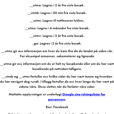
__utma: Lagres i 2 år fra siste besøk.
__utmb: Lagres i 30 min fra siste besøk.
__utmc: Lagres til nettleseren lukkes.
__utmz: Lagres i 6 måneder fra siste besøk.
__utmv: Lagres i 2 år fra siste besøk.
_ga: Lagres i 2 år fra siste besøk.
__utmz gir oss informasjon om hvor du kom ifra da du landet på siden vår.
For eksempel annonser, søkemotorer og lignende
__utma gir oss informasjon om du er helt ny besøkende eller om du har vært
besøkende på nettsiden tidligere.
__utmb og __utmc forteller oss hvilke sider du har vært innom og hvordan
du har navigert deg rundt. I tillegg forteller de oss hvor lenge du har vært på
sidene våre. Disse slettes når du forlater våre sider.
Mottatte opplysninger er underlagt
Google sine retningslinjer for
personvern
.
Eier: Facebook