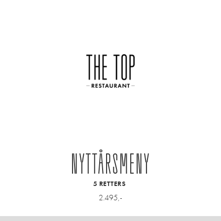
NYTTÅRSMENY
5 RETTERS
2.495,-